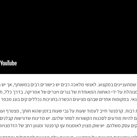
 שמתעניינים במקצוע. לאנשי מלאכה רבים יש כישורים רבים במשותף, אך יש
נוהלת על ידי האחווה המאוחדת של נגרים ויונרים של אמריקה. בדרך כלל, 
אי. במקומות אחרים שבהם מציעים הכשרה בחניכות נכללים קים בונג מכפר נ
בות. קרפנטר חייב לעמוד שעות על גבי שעות בזמן שהוא חותך, מצטרף ועובד
ם להיות מודעים לסכנות הקשורות לסחר שלהם. יש מדינות שדורשות קבלנים ל
ים עסק משלהם. יש שוק מצוין לאומנות עץ קרפנטר ומגוון רחב של הזדמנויות