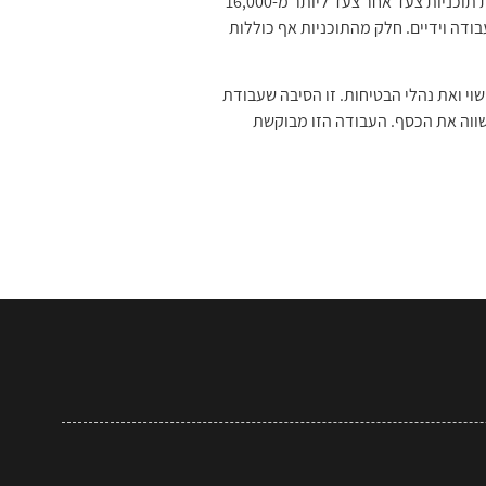
תוכניות חניכות בנגרות יכולות להועיל מאוד למי שחושבים ברצינות על המקצוע. תוכניות אלה מכוונות למתחילים ומספקות תוכניות צעד אחר צעד ליותר מ-16,000
יים עם כלי עבודה וידיים. חלק מהתוכניות אף כוללות
שוי ואת נהלי הבטיחות. זו הסיבה שעבודת
לר. הערך של שכירת אומן עץ קרפנטר שווה את הכסף. העבודה הזו מבוקשת