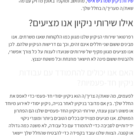
שירות ניקיון שמרגיש אישי
, מתחשב ומוקפד באופן מדויק עם מה
שאת/ה מעריך/ה בחלל שלך.
אילו שירותי ניקיון אנו מציעים?
רפרטואר שירותי הניקיון שלנו מגוון כמו הלקוחות שאנו משרתים. אנו
מבינים ששום שני חללים אינם זהים, וכך גם דרישות הניקיון שלהם. לכן
אנו מציעים מגוון מקיף של שירותים שנועדו לענות על כל צורך אפשרי,
ולהבטיח ששום פינה לא תישאר מוזנחת וכל משטח ינצנץ.
האם אנו יכולים להתמודד עם עבודות
ניקיון חד-פעמיות?
לפעמים, מה שאת/ה צריך/ה הוא ניקיון יסודי חד-פעמי כדי לאפס את
החלל שלך. בין אם מדובר בניקיון לאחר בנייה, ניקיון יסודי לאירוע מיוחד
או פשוט רענון עונתי, שירותי הניקיון החד-פעמיים שלנו הם הפתרון
המושלם. אנו מגיעים מצוידים בכלים הטובים ביותר ומוצרי ניקוי
ידידותיים לסביבה כדי להתמודד עם כל עבודה, לא משנה כמה גדולה
או קטנה. הצוות שלנו עובד בקפידה כדי להבטיח שהחלל שלך יישאר