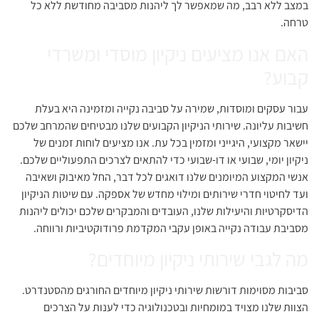
במצב ללא רבב, מה שמאפשר לך ליהנות מסביבה מחודשת ללא כל
טרחה.
האם אנו מציעים ניקיון מוסדי ומשרדי
קבוע?
עבור עסקים ומוסדות, שמירה על סביבה נקייה ומזמינה היא בעלת
חשיבות עליונה. שירותי הניקיון הקבועים שלנו מבטיחים שהמרחב שלכם
יישאר מקצועי, היגייני ומזמין בכל עת. אנו מציעים לוחות זמנים של
ניקיון יומי, שבועי או דו-שבועי כדי להתאים לצרכים התפעוליים שלכם.
אנשי המקצוע המיומנים שלנו דואגים לכל דבר, החל מאיבוק ושאיבה
ועד לחיטוי חדרי שירותים ומילוי מחדש של אספקה. עם שיטות הניקיון
הדיסקרטיות והיעילות שלנו, העובדים והמבקרים שלכם יכולים ליהנות
מסביבת עבודה נקייה באופן עקבי המקדמת פרודוקטיביות ורווחה.
מה לגבי שירותי ניקיון מיוחדים?
סביבות מסוימות דורשות שירותי ניקיון מיוחדים החורגים מהסטנדרט.
הצוות שלנו מצויד במומחיות ובטכנולוגיה כדי לענות על הצרכים