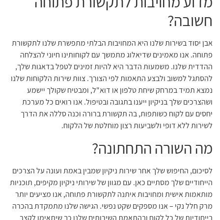
מדוע מחויבות לתקשורת פתוחה
חשובה?
אבן יסוד בשירות שלנו היא המחויבות הבלתי מתפשרת שלנו לתקשורת
פתוחה. אנו מאמינים שדיאלוג מתמשך עם לקוחותינו חיוני להצלחה
ההדדית שלנו. משמעות הדבר היא להיות זמינים לטפל בדאגות שלך,
להסתגל למשוב ולבצע התאמות לפי הצורך. צוות שירות הלקוחות שלנו
נמצא תמיד במרחק שיחת טלפון או דוא"ל, ומבטיח שקולך יישמע
ושהצרכים שלך בניקיון ייענו בתגובה ובטיפול. אנו רואים כל מערכת
יחסים עם לקוח כשותפות, בה תקשורת ברורה וכנה סללה את הדרך
לשירות ללא דופי ולשביעות רצון מוחלטת של הלקוח.
מה השורה התחתונה?
לסיכום, החיפוש שלך אחר שירות ניקיון שמבין באמת ועונה על הצרכים
הייחודיים שלך מסתיים כאן. עם מגוון של שירותי ניקיון מקיפים, תוכניות
מותאמות אישית ומחויבות איתנה לתקשורת פתוחה, אנו מציעים יותר
מרק חלל נקי – אנו מספקים שקט נפשי. הגישה שלנו מתמקדת בהכרה
בייחודיות של כל לקוח ובהתאמת השירותים שלנו כך שיתאימו לקצב